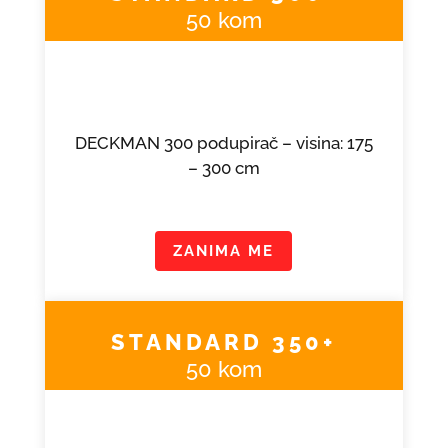
50 kom
DECKMAN 300 podupirač – visina: 175
– 300 cm
ZANIMA ME
STANDARD 350+
50 kom