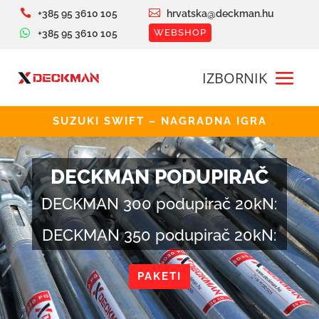


+385 95 3610 105
hrvatska@deckman.hu

WEBSHOP
+385 95 3610 105
SUZUKI SWIFT – NAGRADNA IGRA
DECKMAN PODUPIRAČ
DECKMAN 300 podupirač 20kN:
DECKMAN 350 podupirač 20kN:
PAKETI