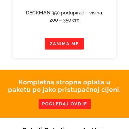
DECKMAN 350 podupirač – visina:
200 – 350 cm
ZANIMA ME
Kompletna stropna oplata u
paketu po jako pristupačnoj cijeni.
POGLEDAJ OVDJE