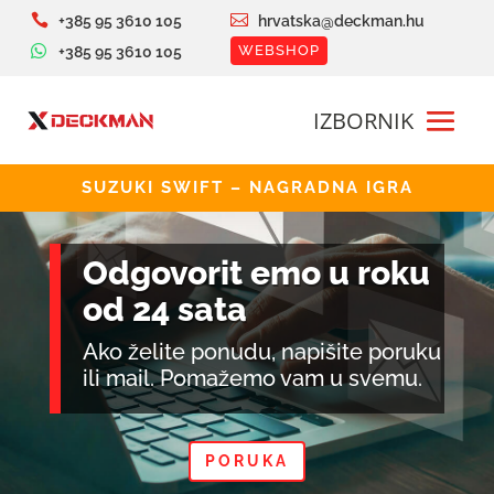


+385 95 3610 105
hrvatska@deckman.hu

WEBSHOP
+385 95 3610 105
SUZUKI SWIFT – NAGRADNA IGRA
Odgovorit emo u roku
od 24 sata
Ako želite ponudu, napišite poruku
ili mail. Pomažemo vam u svemu.
PORUKA