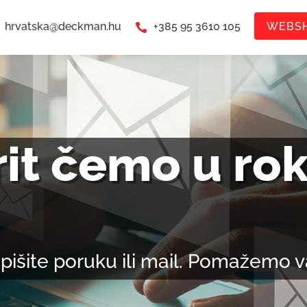
WEBS
hrvatska@deckman.hu
+385 95 3610 105

it čemo u ro
apišite poruku ili mail. Pomažemo