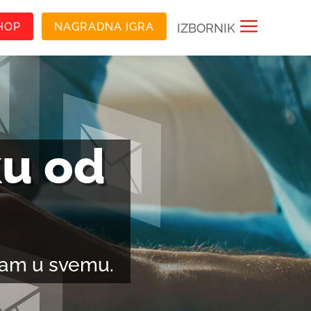
a
HOP
NAGRADNA IGRA
IZBORNIK
ku od
 vam u svemu.