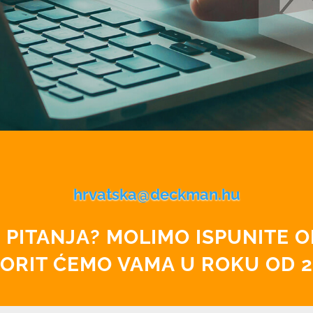
hrvatska@deckman.hu
I PITANJA? MOLIMO ISPUNITE 
RIT ĆEMO VAMA U ROKU OD 2