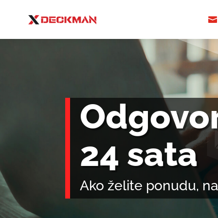

Odgovor
24 sata
Ako želite ponudu, n