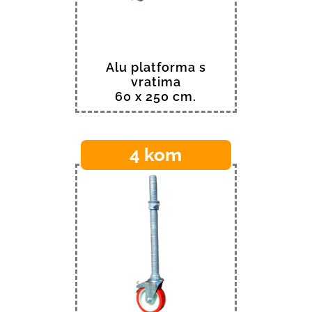
Alu platforma s
vratima
60 x 250 cm.
4 kom