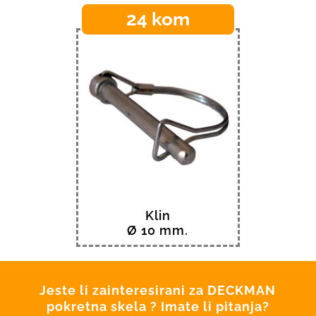
24 kom
Klin
Ø 10 mm.
Jeste li zainteresirani za DECKMAN
pokretna skela ? Imate li pitanja?