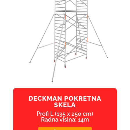
DECKMAN POKRETNA
SKELA
Profi L (135 x 250 cm)
Radna visina: 14m